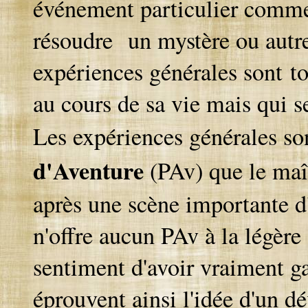
événement
particulier
comm
résoudre
un
mystère
ou autre
expériences
générales
sont
t
au
cours
de
sa
vie
mais qui s
Les expériences générales so
d'Aventure
(PAv) que le maî
après une scène importante d
n'offre aucun PAv à la légère 
sentiment d'avoir vraiment ga
éprouvent ainsi l'idée d'un 