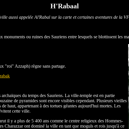
H'Rabaal
(ville aussi appelée Al'Rabal sur la carte et certaines aventures de la VF
ieux monuments ou ruines des Sauriens entre lesquels se blottissent les m
eux "roi" Azzaph) règne sans partage.
rabak
s archaïques du temps des Sauriens. La ville-temple est en partie
ouzaine de pyramides sont encore visibles cependant. Plusieurs vieilles
s de haut, appartenant à des tortues géantes aujourd'hui mortes. Les
itent cette ville.
pparut il y a plus de 5 400 ans comme le centre religieux des Hommes-
es Charazzar ont dominé la ville en tant que moguls et rois jusqu'à ce