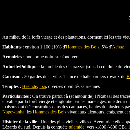
Au milieu de la forêt vierge et des plantations, dorment ici les très v
Habitants
: environ 1 100 (10% d'
Hommes des Bois
, 5% d'
Achaz
Armoiries
: une tortue noire sur fond vert
Autorité/Politique
: la famille des Charazzar (sous la conduite du vi
Garnison
: 20 gardes de la ville, 1 lance de hallebardiers royaux de
B
Temples
:
Hesinde
,
Tsa
, diverses divinités sauriennes
Particularités
: On trouve partout à (et autour de) H'Rabaal des trace
envahie par la forêt vierge et engloutie par les marécages, une demi-d
maisons ont été construites dans des carapaces, hautes de plusieurs pa
Napewanha
, les
Hommes des Bois
vivant aux alentours, craignent et év
Histoire de la ville
: Une des plus vieilles villes d'Aventurie : elle a
Lézards du sud. Depuis la conquête
tulamide
, vers -1800 (-800 CB), l