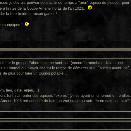
assé, je devrais pouvoir consacrer du temps à "mon" équipe de ploquet, pour l'i
le a fini 2è de la Coupe Amene Horas de l'an 1023...
der la tête froide et raison garder !
leurs équipes ?
aires sur le groupe Yahoo mais ne sont pas (encore?) membres d'aventurie...
ts au tournoi qui n'avait pas eu le temps de démarrer sur l' "ancien aventurie"..
s de plus pour faire un tournoi potable...
m, lieu, date, enjeu,...)
eurs font s'affronter des équipes "exprès" (villes ayant un différend entre ell
 Amene 1023 ont accepté de faire un vrai tirage au sort. Je ne sais pas si c'é