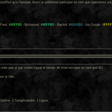
d'hui qu'a l'époque. Aussi je préférerai participer en tant que spectateur pour
 Fred: #
40FF60
- Mohamed: #
40FFB0
- Rachid: #
40A0B0
- Iso Goude: #
FFFF
e sais pas si par contre j'aurai le temps de m'en occuper en tant que MJ.
ir le rôle.
Grolme, 1 Sanglimandre, 1 Ligron