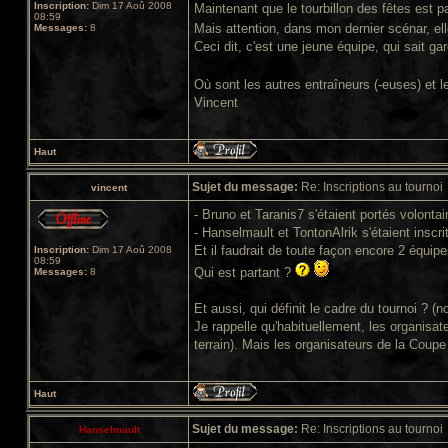
Inscription:
Dim 17 Aoû 2008
Maintenant que le tourbillon des fêtes est p
08:59
Mais attention, dans mon dernier scénar, el
Messages:
8
Ceci dit, c'est une jeune équipe, qui sait gar
Où sont les autres entraîneurs (-euses) et 
Vincent
Haut
Sujet du message:
Re: Inscriptions au tournoi
vincent
- Bruno et Taranis7 s'étaient portés volont
- Hanselmault et TontonAlrik s'étaient inscri
Et il faudrait de toute façon encore 2 équipe
Inscription:
Dim 17 Aoû 2008
08:59
Qui est partant ?
Messages:
8
Et aussi, qui définit le cadre du tournoi ? (no
Je rappelle qu'habituellement, les organisat
terrain). Mais les organisateurs de la Coupe
Haut
Sujet du message:
Re: Inscriptions au tournoi
Hanselmault