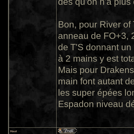
dès qu'on n'a plus
Bon, pour River of T
anneau de FO+3, 2 
de T'S donnant un 
à 2 mains y est to
Mais pour Drakens
main font autant d
les super épées lo
Espadon niveau dé
Haut