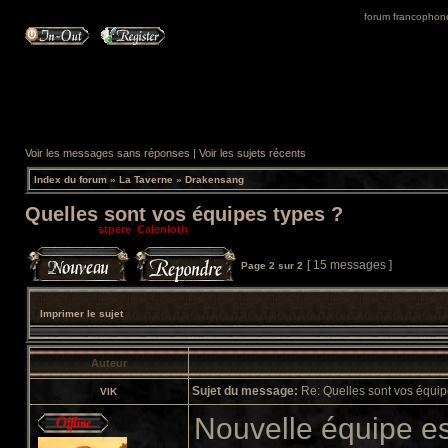
forum francophone 
Voir les messages sans réponses
|
Voir les sujets récents
Index du forum
»
La Taverne
»
Drakensang
Quelles sont vos équipes types ?
Modérateurs:
stpere
,
Calenloth
[ 15 messages ]
Page
2
sur
2
Imprimer le sujet
Auteur
Sujet du message:
Re: Quelles sont vos équip
VIK
Nouvelle équipe e