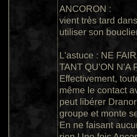
ANCORON :
vient très tard dan
utiliser son boucli
L'astuce : NE FA
TANT QU'ON N'A
Effectivement, tout
même le contact av
peut libérer Dranor
groupe et monte s
En ne faisant aucu
rien.Une fois Anco