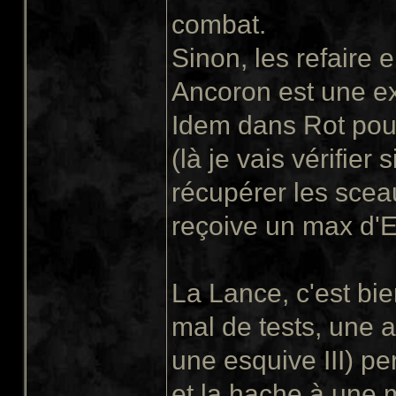
combat.
Sinon, les refaire 
Ancoron est une ex
Idem dans Rot pour
(là je vais vérifier
récupérer les sceau
reçoive un max d'E
La Lance, c'est bie
mal de tests, une a
une esquive III) pe
et la hache à une 