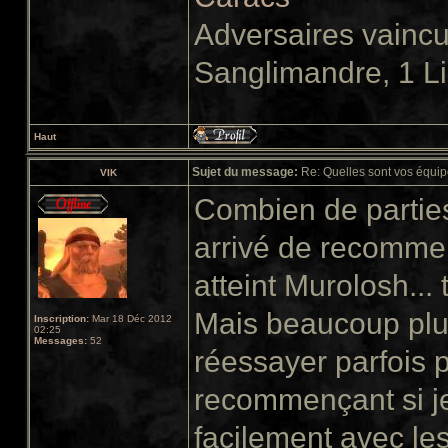
Adversaires vainc
Sanglimandre, 1 L
Haut
Sujet du message:
Re: Quelles sont vos équip
VIK
Combien de parties
arrivé de recommenc
atteint Murolosh...
Mais beaucoup plu
Inscription:
Mar 18 Déc 2012
02:25
Messages:
52
réessayer parfois 
recommençant si je 
facilement avec les