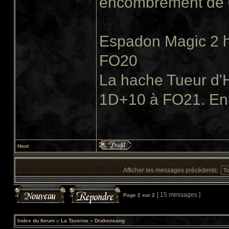
encombrement de 0,
Espadon Magic 2 h
FO20
La hache Tueur d'H
1D+10 à FO21. En 
Haut
Afficher les messages précédents:
[ 15 messages ]
Page
2
sur
2
Index du forum
»
La Taverne
»
Drakensang