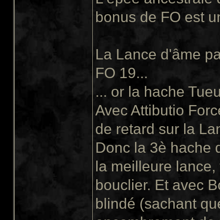
bonus de FO est un
La Lance d'âme pa
FO 19...
... or la hache Tue
Avec Attibutio Forc
de retard sur la La
Donc la 3è hache d
la meilleure lance,
bouclier. Et avec Bo
blindé (sachant que