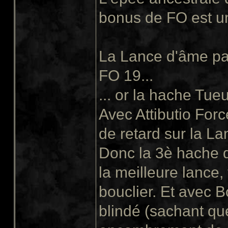
bonus de FO est un
La Lance d'âme pa
FO 19...
... or la hache Tue
Avec Attibutio Forc
de retard sur la La
Donc la 3è hache d
la meilleure lance,
bouclier. Et avec Bo
blindé (sachant que