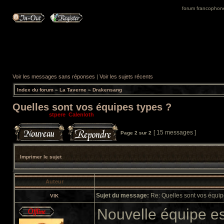
forum francophone 
Voir les messages sans réponses
|
Voir les sujets récents
Index du forum
»
La Taverne
»
Drakensang
Quelles sont vos équipes types ?
Modérateurs:
stpere
,
Calenloth
[ 15 messages ]
Page
2
sur
2
Imprimer le sujet
Auteur
Sujet du message:
Re: Quelles sont vos équip
VIK
Nouvelle équipe e