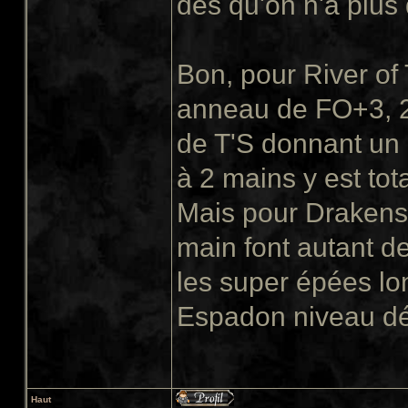
dès qu'on n'a plus
Bon, pour River of T
anneau de FO+3, 2 
de T'S donnant un 
à 2 mains y est to
Mais pour Drakens
main font autant d
les super épées lo
Espadon niveau dé
Haut