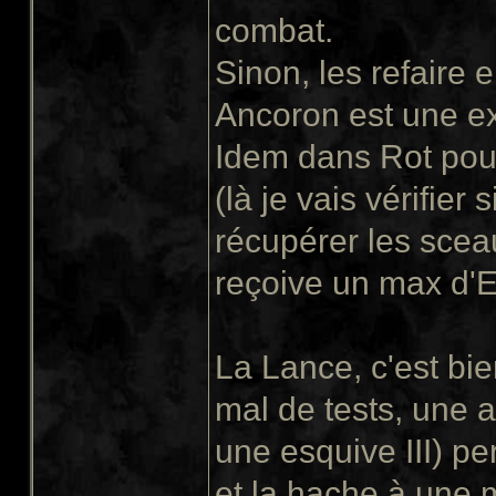
combat.
Sinon, les refaire 
Ancoron est une ex
Idem dans Rot pour
(là je vais vérifier
récupérer les sceau
reçoive un max d'E
La Lance, c'est bie
mal de tests, une a
une esquive III) pe
et la hache à une 