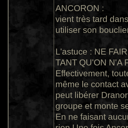
ANCORON :
vient très tard dan
utiliser son boucli
L'astuce : NE FA
TANT QU'ON N'A
Effectivement, tout
même le contact av
peut libérer Dranor
groupe et monte s
En ne faisant aucu
rien.Une fois Anco