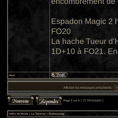
encombrement de 0,
Espadon Magic 2 h
FO20
La hache Tueur d'H
1D+10 à FO21. En 
Haut
Afficher les messages précédents:
[ 15 messages ]
Page
2
sur
2
Index du forum
»
La Taverne
»
Drakensang