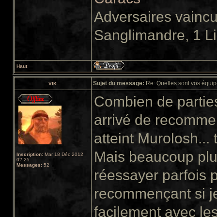
Adversaires vainc
Sanglimandre, 1 L
Haut
Sujet du message:
Re: Quelles sont vos équip
VIK
Combien de parties
arrivé de recommenc
atteint Murolosh...
Mais beaucoup plu
Inscription:
Mar 18 Déc 2012
02:25
Messages:
52
réessayer parfois 
recommençant si je 
facilement avec les