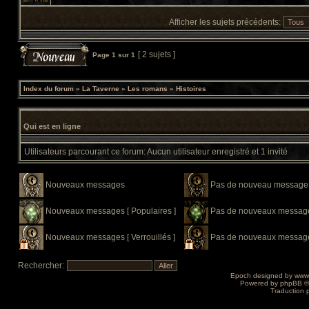
Afficher les sujets précédents:
[ 2 sujets ]
Page
1
sur
1
Index du forum
»
La Taverne
»
Les romans
»
Histoires
Qui est en ligne
Utilisateurs parcourant ce forum: Aucun utilisateur enregistré et 1 invité
Nouveaux messages
Pas de nouveau message
Nouveaux messages [ Populaires ]
Pas de nouveaux messages
Nouveaux messages [ Verrouillés ]
Pas de nouveaux messages 
Rechercher:
Epoch designed by
www
Powered by
phpBB
©
Traduction 