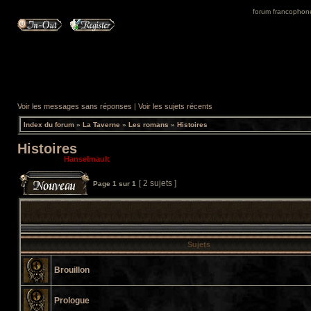
forum francophone 
Voir les messages sans réponses
|
Voir les sujets récents
Index du forum
»
La Taverne
»
Les romans
»
Histoires
Histoires
Modérateur:
Hanselmault
[ 2 sujets ]
Page
1
sur
1
Sujets
Brouillon
Prologue