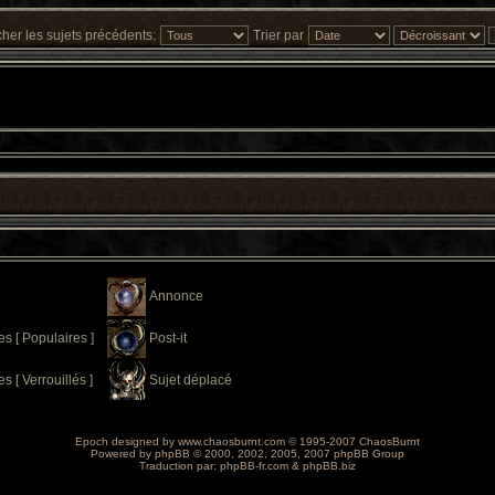
cher les sujets précédents:
Trier par
Annonce
 [ Populaires ]
Post-it
[ Verrouillés ]
Sujet déplacé
Epoch designed by
www.chaosburnt.com
© 1995-2007 ChaosBurnt
Powered by
phpBB
© 2000, 2002, 2005, 2007 phpBB Group
Traduction par:
phpBB-fr.com
&
phpBB.biz