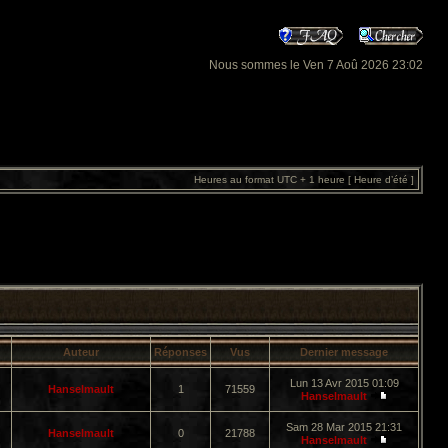
Nous sommes le Ven 7 Aoû 2026 23:02
Heures au format UTC + 1 heure [ Heure d’été ]
Auteur
Réponses
Vus
Dernier message
Lun 13 Avr 2015 01:09
Hanselmault
1
71559
Hanselmault
Sam 28 Mar 2015 21:31
Hanselmault
0
21788
Hanselmault