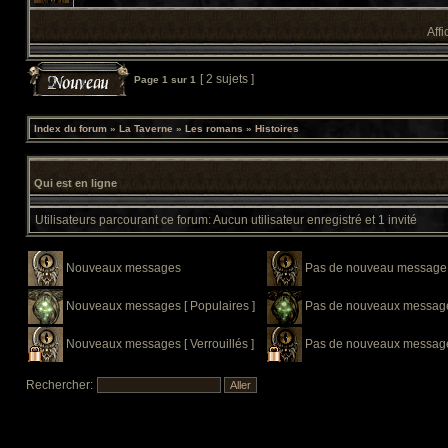
Affi
[ 2 sujets ]
Page
1
sur
1
Index du forum
»
La Taverne
»
Les romans
»
Histoires
Qui est en ligne
Utilisateurs parcourant ce forum: Aucun utilisateur enregistré et 1 invité
Nouveaux messages
Pas de nouveau message
Nouveaux messages [ Populaires ]
Pas de nouveaux messages
Nouveaux messages [ Verrouillés ]
Pas de nouveaux messages 
Rechercher: