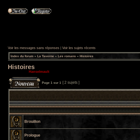
Voir les messages sans réponses
|
Voir les sujets récents
Index du forum
»
La Taverne
»
Les romans
»
Histoires
Histoires
Modérateur:
Hanselmault
[ 2 sujets ]
Page
1
sur
1
Brouillon
Prologue