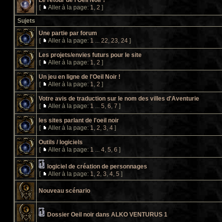
Le retour de l'Oeil Noir !
[
Aller à la page:
1
,
2
]
Sujets
Une partie par forum
[
Aller à la page:
1
...
22
,
23
,
24
]
Les projets/envies futurs pour le site
[
Aller à la page:
1
,
2
]
Un jeu en ligne de l'Oeil Noir !
[
Aller à la page:
1
,
2
]
Votre avis de traduction sur le nom des villes d'Aventurie
[
Aller à la page:
1
...
5
,
6
,
7
]
les sites parlant de l'oeil noir
[
Aller à la page:
1
,
2
,
3
,
4
]
Outils / logiciels
[
Aller à la page:
1
...
4
,
5
,
6
]
logiciel de création de personnages
[
Aller à la page:
1
,
2
,
3
,
4
,
5
]
Nouveau scénario
Dossier Oeil noir dans ALKO VENTURUS 1