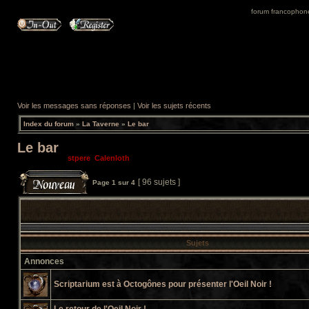
forum francophone 
Voir les messages sans réponses
|
Voir les sujets récents
Index du forum
»
La Taverne
»
Le bar
Le bar
Modérateurs:
stpere
,
Calenloth
[ 96 sujets ]
Page
1
sur
4
Sujets
Annonces
Scriptarium est à Octogônes pour présenter l'Oeil Noir !