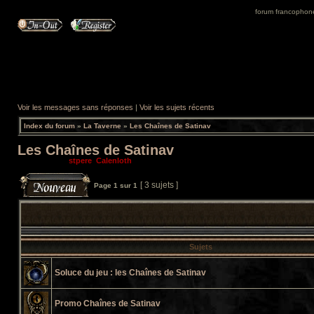
forum francophone 
Voir les messages sans réponses
|
Voir les sujets récents
Index du forum
»
La Taverne
»
Les Chaînes de Satinav
Les Chaînes de Satinav
Modérateurs:
stpere
,
Calenloth
[ 3 sujets ]
Page
1
sur
1
Sujets
Soluce du jeu : les Chaînes de Satinav
Promo Chaînes de Satinav