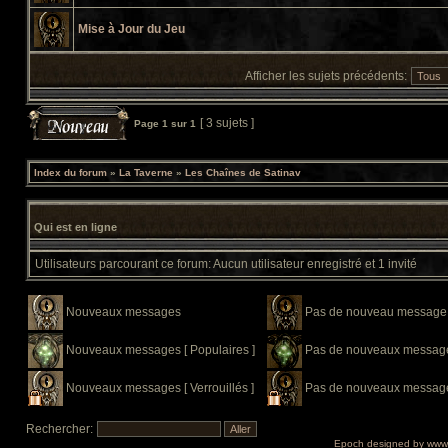
Mise à Jour du Jeu
Afficher les sujets précédents:
[ 3 sujets ]
Page
1
sur
1
Index du forum
»
La Taverne
»
Les Chaînes de Satinav
Qui est en ligne
Utilisateurs parcourant ce forum: Aucun utilisateur enregistré et 1 invité
Nouveaux messages
Pas de nouveau message
Nouveaux messages [ Populaires ]
Pas de nouveaux messages
Nouveaux messages [ Verrouillés ]
Pas de nouveaux messages 
Rechercher:
Epoch designed by
www