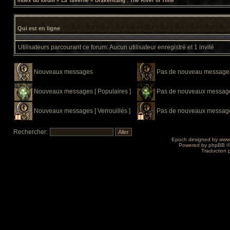
Index du forum
»
La Taverne
»
Drakensang : The River of Time
Qui est en ligne
Utilisateurs parcourant ce forum: Aucun utilisateur enregistré et 1 invité
Nouveaux messages
Pas de nouveau message
Nouveaux messages [ Populaires ]
Pas de nouveaux messages
Nouveaux messages [ Verrouillés ]
Pas de nouveaux messages 
Rechercher:
Epoch designed by
www
Powered by
phpBB
©
Traduction 