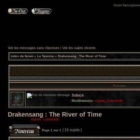
forum francophone 
Voir les messages sans réponses
|
Voir les sujets récents
Index du forum
»
La Taverne
»
Drakensang : The River of Time
Forums
Soluce
Modérateurs:
stpere
,
Calenloth
Drakensang : The River of Time
Modérateurs:
stpere
,
Calenloth
[ 16 sujets ]
Page
1
sur
1