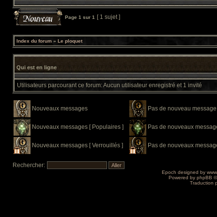
[ 1 sujet ]
Page
1
sur
1
Index du forum
»
Le ploquet
Qui est en ligne
Utilisateurs parcourant ce forum: Aucun utilisateur enregistré et 1 invité
Nouveaux messages
Pas de nouveau message
Nouveaux messages [ Populaires ]
Pas de nouveaux messages
Nouveaux messages [ Verrouillés ]
Pas de nouveaux messages 
Rechercher:
Epoch designed by
www
Powered by
phpBB
©
Traduction 