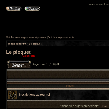
forum francophone 
Voir les messages sans réponses
|
Voir les sujets récents
Index du forum
»
Le ploquet
Le ploquet
Modérateur:
Calenloth
[ 1 sujet ]
Page
1
sur
1
Sujets
Inscriptions au tournoi
Afficher les sujets précédents: