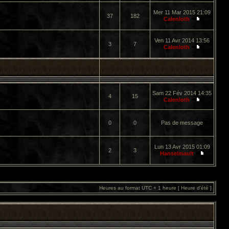
Mer 11 Mar 2015 21:09
37
182
Calenloth
Ven 11 Avr 2014 13:56
3
7
Calenloth
Sam 22 Fév 2014 14:35
4
15
Calenloth
0
0
Pas de message
Lun 13 Avr 2015 01:09
2
3
Hanselmault
Heures au format UTC + 1 heure [ Heure d’été ]