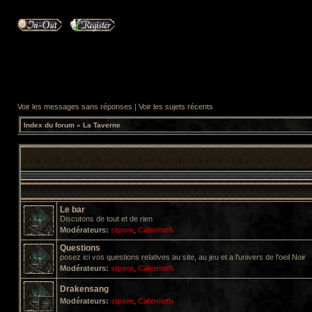
Voir les messages sans réponses
|
Voir les sujets récents
Index du forum
»
La Taverne
Le bar
Discutons de tout et de rien
Modérateurs:
stpere
,
Calenloth
Questions
posez ici vos questions relatives au site, au jeu et a l'univers de l'oeil Noir
Modérateurs:
stpere
,
Calenloth
Drakensang
Modérateurs:
stpere
,
Calenloth