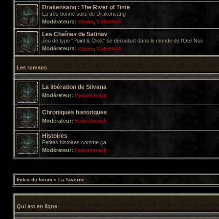
Drakensang : The River of Time
La très bonne suite de Drakensang
Modérateurs:
stpere
,
Calenloth
Les Chaînes de Satinav
Jeu de type "Point & Click" se déroulant dans le monde de l'Oeil Noir
Modérateurs:
stpere
,
Calenloth
Les romans
La libération de Silvana
Modérateur:
Hanselmault
Chroniques historiques
Modérateur:
Hanselmault
Histoires
Petites histoires comme ça
Modérateur:
Hanselmault
Index du forum
»
La Taverne
Qui est en ligne