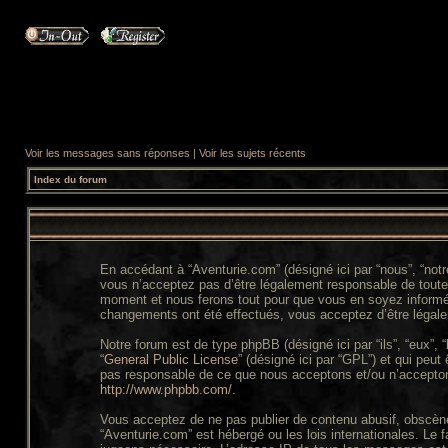
Voir les messages sans réponses
|
Voir les sujets récents
Index du forum
En accédant à “Aventurie.com” (désigné ici par “nous”, “not
vous n’acceptez pas d’être légalement responsable de toutes
moment et nous ferons tout pour que vous en soyez informé, b
changements ont été effectués, vous acceptez d’être légale
Notre forum est de type phpBB (désigné ici par “ils”, “eux”,
“
General Public License
” (désigné ici par “GPL”) et qui peut
pas responsable de ce que nous acceptons et/ou n’accepton
http://www.phpbb.com/
.
Vous acceptez de ne pas publier de contenu abusif, obscène,
“Aventurie.com” est hébergé ou les lois internationales. Le 