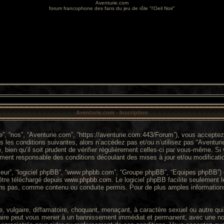
Aventurie.com
forum francophone des fans du jeu de rôle "l'Oeil Noir"
Aventurie.com - Inscription
re”, “nos”, “Aventurie.com”, “https://aventurie.com:443/Forum”), vous accepte
 les conditions suivantes, alors n’accédez pas et/ou n’utilisez pas “Aventuri
ien qu’il soit prudent de vérifier régulièrement celles-ci par vous-même. Si 
ment responsable des conditions découlant des mises à jour et/ou modificati
 “leur”, “logiciel phpBB”, “www.phpbb.com”, “Groupe phpBB”, “Equipes phpBB”) q
 être téléchargé depuis
www.phpbb.com
. Le logiciel phpBB facilite seulement
s pas, comme contenu ou conduite permis. Pour de plus amples informations
 vulgaire, diffamatoire, choquant, menaçant, à caractère sexuel ou autre qui 
faire peut vous mener à un bannissement immédiat et permanent, avec une notif