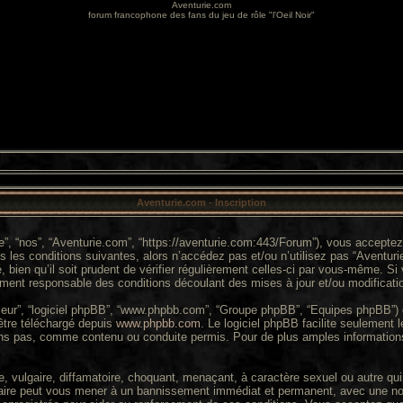
Aventurie.com
forum francophone des fans du jeu de rôle "l'Oeil Noir"
Aventurie.com - Inscription
re”, “nos”, “Aventurie.com”, “https://aventurie.com:443/Forum”), vous accepte
 les conditions suivantes, alors n’accédez pas et/ou n’utilisez pas “Aventuri
ien qu’il soit prudent de vérifier régulièrement celles-ci par vous-même. Si 
ment responsable des conditions découlant des mises à jour et/ou modificati
 “leur”, “logiciel phpBB”, “www.phpbb.com”, “Groupe phpBB”, “Equipes phpBB”) q
 être téléchargé depuis
www.phpbb.com
. Le logiciel phpBB facilite seulement
s pas, comme contenu ou conduite permis. Pour de plus amples informations
 vulgaire, diffamatoire, choquant, menaçant, à caractère sexuel ou autre qui 
faire peut vous mener à un bannissement immédiat et permanent, avec une notif