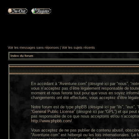
Voir les messages sans réponses
|
Voir les sujets récents
Index du forum
En accédant à “Aventurie.com” (désigné ici par “nous”, “not
vous n’acceptez pas d’être légalement responsable de toutes
moment et nous ferons tout pour que vous en soyez informé, b
changements ont été effectués, vous acceptez d’être légale
Notre forum est de type phpBB (désigné ici par “ils”, “eux”,
“
General Public License
” (désigné ici par “GPL”) et qui peut
pas responsable de ce que nous acceptons et/ou n’accepton
http://www.phpbb.com/
.
Vous acceptez de ne pas publier de contenu abusif, obscène,
“Aventurie.com” est hébergé ou les lois internationales. Le 