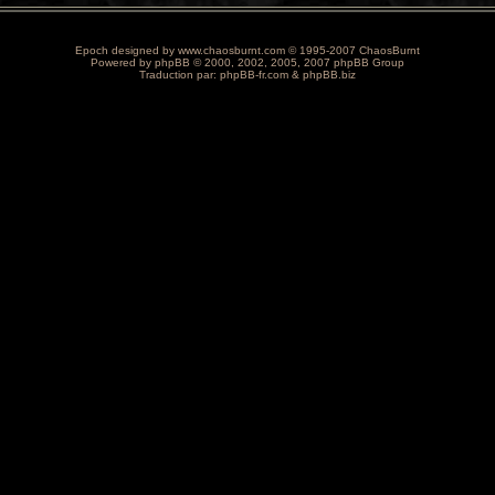
Epoch designed by
www.chaosburnt.com
© 1995-2007 ChaosBurnt
Powered by
phpBB
© 2000, 2002, 2005, 2007 phpBB Group
Traduction par:
phpBB-fr.com
&
phpBB.biz