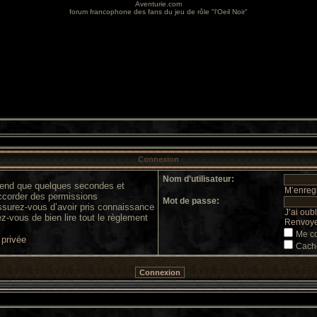
Aventurie.com
forum francophone des fans du jeu de rôle "l'Oeil Noir"
Connexion
Nom d’utilisateur:
prend que quelques secondes et
M’enregi
accorder des permissions
Mot de passe:
 assurez-vous d’avoir pris connaissance
J’ai oub
ez-vous de bien lire tout le règlement
Renvoyer
Me co
 privée
Cache