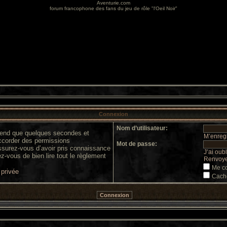
Aventurie.com
forum francophone des fans du jeu de rôle "l'Oeil Noir"
Connexion
Nom d’utilisateur:
prend que quelques secondes et
M’enregi
accorder des permissions
Mot de passe:
 assurez-vous d’avoir pris connaissance
J’ai oub
ez-vous de bien lire tout le règlement
Renvoyer
Me co
 privée
Cache