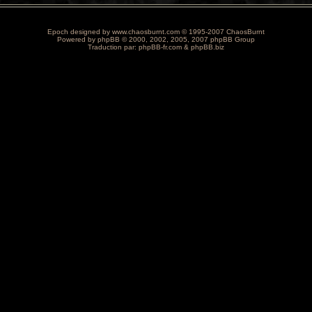
Epoch designed by
www.chaosburnt.com
© 1995-2007 ChaosBurnt
Powered by
phpBB
© 2000, 2002, 2005, 2007 phpBB Group
Traduction par:
phpBB-fr.com
&
phpBB.biz