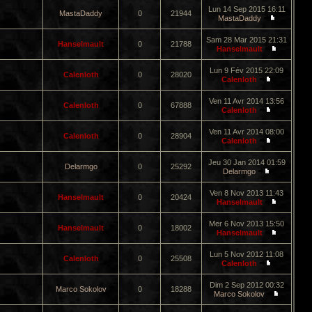
Lun 14 Sep 2015 16:11
MastaDaddy
0
21944
MastaDaddy
Sam 28 Mar 2015 21:31
Hanselmault
0
21788
Hanselmault
Lun 9 Fév 2015 22:09
Calenloth
0
28020
Calenloth
Ven 11 Avr 2014 13:56
Calenloth
0
67888
Calenloth
Ven 11 Avr 2014 08:00
Calenloth
0
28904
Calenloth
Jeu 30 Jan 2014 01:59
Delarmgo
0
25292
Delarmgo
Ven 8 Nov 2013 11:43
Hanselmault
0
20424
Hanselmault
Mer 6 Nov 2013 15:50
Hanselmault
0
18002
Hanselmault
Lun 5 Nov 2012 11:08
Calenloth
0
25508
Calenloth
Dim 2 Sep 2012 00:32
Marco Sokolov
0
18288
Marco Sokolov