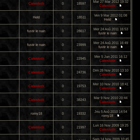
Mar 27 Mar 2012 19:32
Calenloth
0
18597
Calenloth
Ven 9 Mar 2012 01:08
Held
0
18511
Held
Mer 24 Aoû 2011 16:53
fustir le nain
0
28617
fustir le nain
Mer 24 Aoû 2011 16:49
fustir le nain
0
23999
fustir le nain
Mer 5 Jan 2011 16:12
Calenloth
0
22945
Calenloth
Dim 28 Nov 2010 13:10
Calenloth
0
24736
Calenloth
Mer 10 Nov 2010 18:41
Calenloth
0
19753
Calenloth
Mar 9 Nov 2010 20:44
Calenloth
0
38243
Calenloth
Jeu 5 Aoû 2010 14:54
romy18
0
19332
romy18
Lun 16 Nov 2009 19:25
Calenloth
0
21997
Calenloth
Sam 14 Nov 2009 10:45