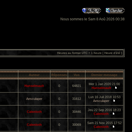
Nous sommes le Sam 8 Aoû 2026 00:38
Heures au format UTC + 1 heure [ Heure d’été ]
Auteur
Réponses
Vus
Dernier message
Mer 1 Jan 2020 21:00
Hanselmault
0
64821
Hanselmault
Lun 16 Juil 2018 10:53
Aesculaper
0
31612
Aesculaper
Jeu 22 Sep 2016 18:23
Calenloth
0
30446
Calenloth
Sam 21 Nov 2015 17:52
Calenloth
0
30069
Calenloth