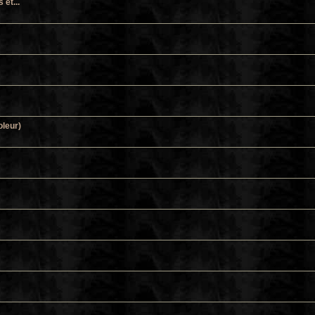
et...
oleur)