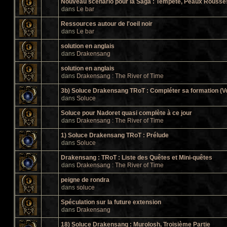
Nouveau scénario pour la Saga : Tempête, Peaux Rousses 
dans
Le bar
Ressources autour de l'oeil noir
dans
Le bar
solution en anglais
dans
Drakensang
solution en anglais
dans
Drakensang : The River of Time
3b) Soluce Drakensang TRoT : Compléter sa formation (V
dans
Soluce
Soluce pour Nadoret quasi complète à ce jour
dans
Drakensang : The River of Time
1) Soluce Drakensang TRoT : Prélude
dans
Soluce
Drakensang : TRoT : Liste des Quêtes et Mini-quêtes
dans
Drakensang : The River of Time
peigne de rondra
dans
soluce
Spéculation sur la future extension
dans
Drakensang
18) Soluce Drakensang : Murolosh, Troisième Partie