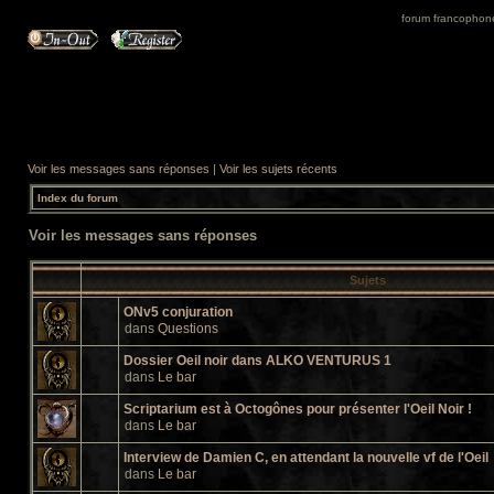
forum francophone 
Voir les messages sans réponses
|
Voir les sujets récents
Index du forum
Voir les messages sans réponses
Sujets
ONv5 conjuration
dans
Questions
Dossier Oeil noir dans ALKO VENTURUS 1
dans
Le bar
Scriptarium est à Octogônes pour présenter l'Oeil Noir !
dans
Le bar
Interview de Damien C, en attendant la nouvelle vf de l'Oeil
dans
Le bar