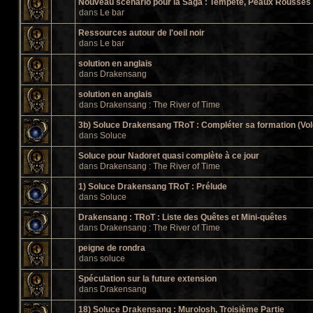
Nouveau scénario pour la Saga : Tempête, Peaux Rousses e
dans
Le bar
Ressources autour de l'oeil noir
dans
Le bar
solution en anglais
dans
Drakensang
solution en anglais
dans
Drakensang : The River of Time
3b) Soluce Drakensang TRoT : Compléter sa formation (Vol
dans
Soluce
Soluce pour Nadoret quasi complète à ce jour
dans
Drakensang : The River of Time
1) Soluce Drakensang TRoT : Prélude
dans
Soluce
Drakensang : TRoT : Liste des Quêtes et Mini-quêtes
dans
Drakensang : The River of Time
peigne de rondra
dans
soluce
Spéculation sur la future extension
dans
Drakensang
18) Soluce Drakensang : Murolosh, Troisième Partie