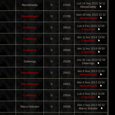
Lun 14 Sep 2015 16:11
MastaDaddy
0
21940
MastaDaddy
Sam 28 Mar 2015 21:31
Hanselmault
0
21788
Hanselmault
Lun 9 Fév 2015 22:09
Calenloth
0
28016
Calenloth
Ven 11 Avr 2014 13:56
Calenloth
0
67887
Calenloth
Ven 11 Avr 2014 08:00
Calenloth
0
28900
Calenloth
Jeu 30 Jan 2014 01:59
Delarmgo
0
25288
Delarmgo
Ven 8 Nov 2013 11:43
Hanselmault
0
20422
Hanselmault
Mer 6 Nov 2013 15:50
Hanselmault
0
18001
Hanselmault
Lun 5 Nov 2012 11:08
Calenloth
0
25504
Calenloth
Dim 2 Sep 2012 00:32
Marco Sokolov
0
18286
Marco Sokolov