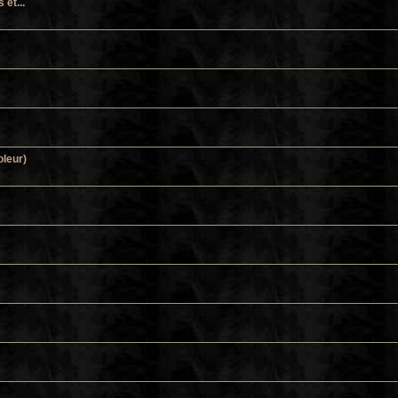
et...
oleur)