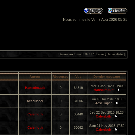
Nous sommes le Ven 7 Aoû 2026 05:25
Heures au format UTC + 1 heure [ Heure d’été ]
Auteur
Réponses
Vus
Dernier message
Mer 1 Jan 2020 21:00
Hanselmault
0
64819
Hanselmault
Lun 16 Juil 2018 10:53
Aesculaper
0
31606
Aesculaper
Jeu 22 Sep 2016 18:23
Calenloth
0
30440
Calenloth
Sam 21 Nov 2015 17:52
Calenloth
0
30062
Calenloth