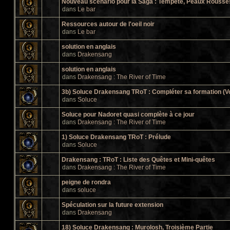
Nouveau scénario pour la Saga : Tempête, Peaux Rousses 
dans
Le bar
Ressources autour de l'oeil noir
dans
Le bar
solution en anglais
dans
Drakensang
solution en anglais
dans
Drakensang : The River of Time
3b) Soluce Drakensang TRoT : Compléter sa formation (V
dans
Soluce
Soluce pour Nadoret quasi complète à ce jour
dans
Drakensang : The River of Time
1) Soluce Drakensang TRoT : Prélude
dans
Soluce
Drakensang : TRoT : Liste des Quêtes et Mini-quêtes
dans
Drakensang : The River of Time
peigne de rondra
dans
soluce
Spéculation sur la future extension
dans
Drakensang
18) Soluce Drakensang : Murolosh, Troisième Partie