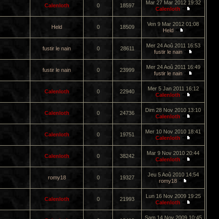
Mar 27 Mar 2012 19:32
Calenloth
0
18597
Calenloth
Ven 9 Mar 2012 01:08
Held
0
18509
Held
Mer 24 Aoû 2011 16:53
fustir le nain
0
28611
fustir le nain
Mer 24 Aoû 2011 16:49
fustir le nain
0
23999
fustir le nain
Mer 5 Jan 2011 16:12
Calenloth
0
22940
Calenloth
Dim 28 Nov 2010 13:10
Calenloth
0
24736
Calenloth
Mer 10 Nov 2010 18:41
Calenloth
0
19751
Calenloth
Mar 9 Nov 2010 20:44
Calenloth
0
38242
Calenloth
Jeu 5 Aoû 2010 14:54
romy18
0
19327
romy18
Lun 16 Nov 2009 19:25
Calenloth
0
21993
Calenloth
Sam 14 Nov 2009 10:45