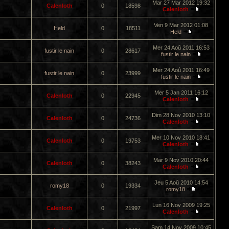
Mar 27 Mar 2012 19:32
Calenloth
0
18598
Calenloth
Ven 9 Mar 2012 01:08
Held
0
18511
Held
Mer 24 Aoû 2011 16:53
fustir le nain
0
28617
fustir le nain
Mer 24 Aoû 2011 16:49
fustir le nain
0
23999
fustir le nain
Mer 5 Jan 2011 16:12
Calenloth
0
22945
Calenloth
Dim 28 Nov 2010 13:10
Calenloth
0
24736
Calenloth
Mer 10 Nov 2010 18:41
Calenloth
0
19753
Calenloth
Mar 9 Nov 2010 20:44
Calenloth
0
38243
Calenloth
Jeu 5 Aoû 2010 14:54
romy18
0
19334
romy18
Lun 16 Nov 2009 19:25
Calenloth
0
21997
Calenloth
Sam 14 Nov 2009 10:45