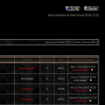
Nous sommes le Sam 8 Aoû 2026 13:25
Heures au format UTC + 1 heure [ Heure d’été ]
Auteur
Réponses
Vus
Dernier message
Mer 1 Jan 2020 21:00
Hanselmault
0
64821
Hanselmault
Lun 16 Juil 2018 10:53
Aesculaper
0
31613
Aesculaper
Jeu 22 Sep 2016 18:23
Calenloth
0
30448
Calenloth
Sam 21 Nov 2015 17:52
Calenloth
0
30072
Calenloth