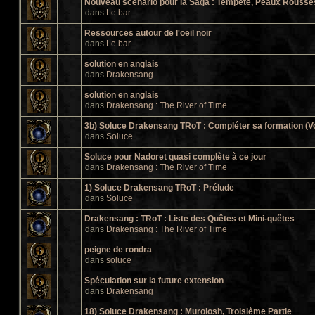
Nouveau scénario pour la Saga : Tempête, Peaux Rousses 
dans
Le bar
Ressources autour de l'oeil noir
dans
Le bar
solution en anglais
dans
Drakensang
solution en anglais
dans
Drakensang : The River of Time
3b) Soluce Drakensang TRoT : Compléter sa formation (V
dans
Soluce
Soluce pour Nadoret quasi complète à ce jour
dans
Drakensang : The River of Time
1) Soluce Drakensang TRoT : Prélude
dans
Soluce
Drakensang : TRoT : Liste des Quêtes et Mini-quêtes
dans
Drakensang : The River of Time
peigne de rondra
dans
soluce
Spéculation sur la future extension
dans
Drakensang
18) Soluce Drakensang : Murolosh, Troisième Partie