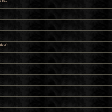
et...
oleur)