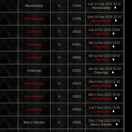
Lun 14 Sep 2015 16:11
MastaDaddy
0
21944
MastaDaddy
Sam 28 Mar 2015 21:31
Hanselmault
0
21788
Hanselmault
Lun 9 Fév 2015 22:09
Calenloth
0
28020
Calenloth
Ven 11 Avr 2014 13:56
Calenloth
0
67891
Calenloth
Ven 11 Avr 2014 08:00
Calenloth
0
28905
Calenloth
Jeu 30 Jan 2014 01:59
Delarmgo
0
25292
Delarmgo
Ven 8 Nov 2013 11:43
Hanselmault
0
20424
Hanselmault
Mer 6 Nov 2013 15:50
Hanselmault
0
18003
Hanselmault
Lun 5 Nov 2012 11:08
Calenloth
0
25509
Calenloth
Dim 2 Sep 2012 00:32
Marco Sokolov
0
18288
Marco Sokolov