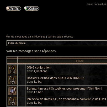
forum francophone 
Voir les messages sans réponses
|
Voir les sujets récents
Index du forum
Voir les messages sans réponses
Sujets
ONv5 conjuration
dans
Questions
Dossier Oeil noir dans ALKO VENTURUS 1
dans
Le bar
Scriptarium est à Octogônes pour présenter l'Oeil Noir !
dans
Le bar
Interview de Damien C, en attendant la nouvelle vf de l'Oeil
dans
Le bar