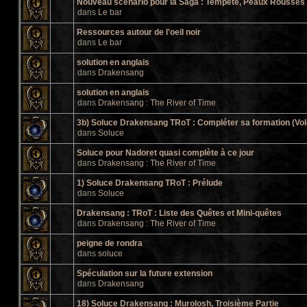
Nouveau scénario pour la Saga : Tempête, Peaux Rousses e
dans
Le bar
Ressources autour de l'oeil noir
dans
Le bar
solution en anglais
dans
Drakensang
solution en anglais
dans
Drakensang : The River of Time
3b) Soluce Drakensang TRoT : Compléter sa formation (Vol
dans
Soluce
Soluce pour Nadoret quasi complète à ce jour
dans
Drakensang : The River of Time
1) Soluce Drakensang TRoT : Prélude
dans
Soluce
Drakensang : TRoT : Liste des Quêtes et Mini-quêtes
dans
Drakensang : The River of Time
peigne de rondra
dans
soluce
Spéculation sur la future extension
dans
Drakensang
18) Soluce Drakensang : Murolosh, Troisième Partie