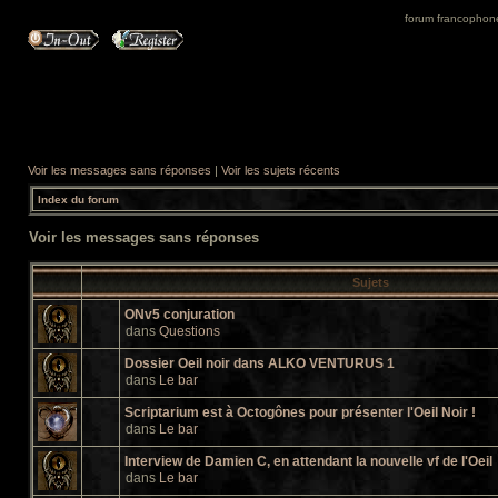
forum francophone 
Voir les messages sans réponses
|
Voir les sujets récents
Index du forum
Voir les messages sans réponses
Sujets
ONv5 conjuration
dans
Questions
Dossier Oeil noir dans ALKO VENTURUS 1
dans
Le bar
Scriptarium est à Octogônes pour présenter l'Oeil Noir !
dans
Le bar
Interview de Damien C, en attendant la nouvelle vf de l'Oeil
dans
Le bar