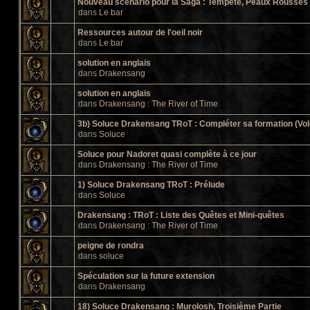
Nouveau scénario pour la Saga : Tempête, Peaux Rousses e
dans
Le bar
Ressources autour de l'oeil noir
dans
Le bar
solution en anglais
dans
Drakensang
solution en anglais
dans
Drakensang : The River of Time
3b) Soluce Drakensang TRoT : Compléter sa formation (Vol
dans
Soluce
Soluce pour Nadoret quasi complète à ce jour
dans
Drakensang : The River of Time
1) Soluce Drakensang TRoT : Prélude
dans
Soluce
Drakensang : TRoT : Liste des Quêtes et Mini-quêtes
dans
Drakensang : The River of Time
peigne de rondra
dans
soluce
Spéculation sur la future extension
dans
Drakensang
18) Soluce Drakensang : Murolosh, Troisième Partie