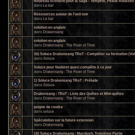
Nouveau scénario pour la Saga : Tempête, Peaux Rousses e
dans
Le bar
Ressources autour de l'oeil noir
dans
Le bar
solution en anglais
dans
Drakensang
solution en anglais
dans
Drakensang : The River of Time
3b) Soluce Drakensang TRoT : Compléter sa formation (Vol
dans
Soluce
Soluce pour Nadoret quasi complète à ce jour
dans
Drakensang : The River of Time
1) Soluce Drakensang TRoT : Prélude
dans
Soluce
Drakensang : TRoT : Liste des Quêtes et Mini-quêtes
dans
Drakensang : The River of Time
peigne de rondra
dans
soluce
Spéculation sur la future extension
dans
Drakensang
18) Soluce Drakensang : Murolosh, Troisième Partie