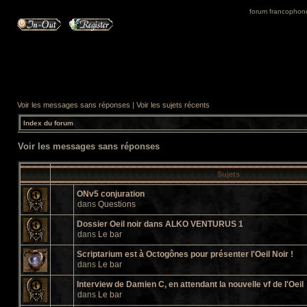
forum francophone 
Voir les messages sans réponses
|
Voir les sujets récents
Index du forum
Voir les messages sans réponses
Sujets
ONv5 conjuration
dans
Questions
Dossier Oeil noir dans ALKO VENTURUS 1
dans
Le bar
Scriptarium est à Octogônes pour présenter l'Oeil Noir !
dans
Le bar
Interview de Damien C, en attendant la nouvelle vf de l'Oeil
dans
Le bar