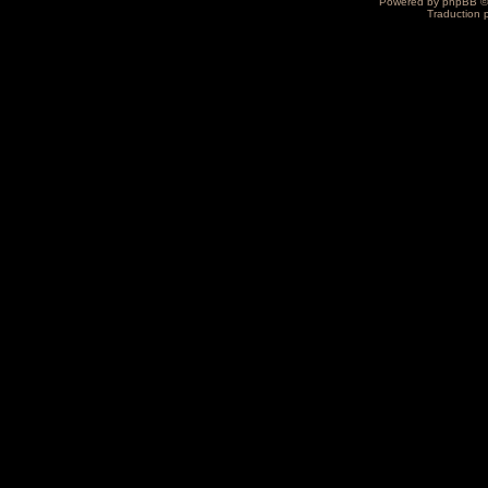
Powered by
phpBB
©
Traduction 