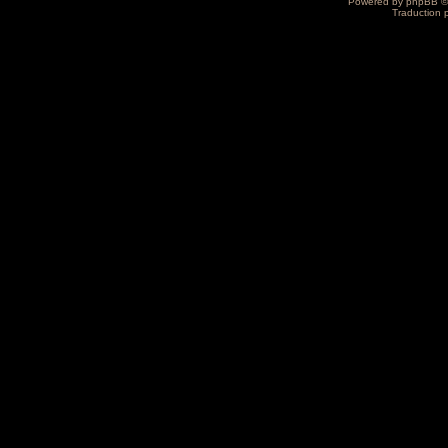
Powered by
phpBB
©
Traduction 