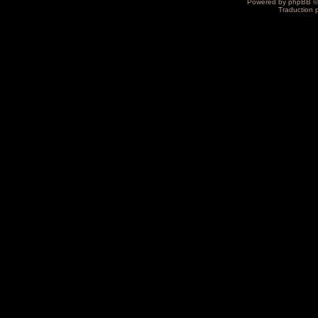
Powered by
phpBB
©
Traduction 