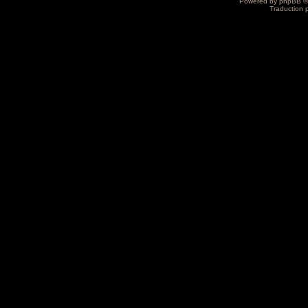
Powered by
phpBB
©
Traduction 