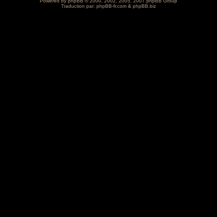
Powered by
phpBB
© 2000, 2002, 2005, 2007 phpBB Group
Traduction par:
phpBB-fr.com
&
phpBB.biz