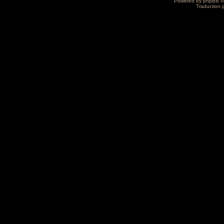
Powered by
phpBB
©
Traduction 