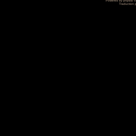
Powered by
phpBB
©
Traduction 