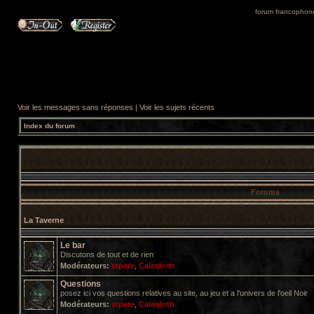
forum francophone 
Voir les messages sans réponses
|
Voir les sujets récents
Index du forum
Forums
La Taverne
Le bar
Discutons de tout et de rien
Modérateurs:
stpere
,
Calenloth
Questions
posez ici vos questions relatives au site, au jeu et a l'univers de l'oeil Noir
Modérateurs:
stpere
,
Calenloth