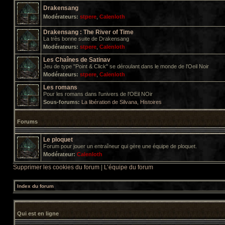
Drakensang
Modérateurs:
stpere
,
Calenloth
Drakensang : The River of Time
La très bonne suite de Drakensang
Modérateurs:
stpere
,
Calenloth
Les Chaînes de Satinav
Jeu de type "Point & Click" se déroulant dans le monde de l'Oeil Noir
Modérateurs:
stpere
,
Calenloth
Les romans
Pour les romans dans l'univers de l'OEil NOir
Sous-forums:
La libération de Silvana
,
Histoires
Forums
Le ploquet
Forum pour jouer un entraîneur qui gère une équipe de ploquet.
Modérateur:
Calenloth
Supprimer les cookies du forum
|
L’équipe du forum
Index du forum
Qui est en ligne