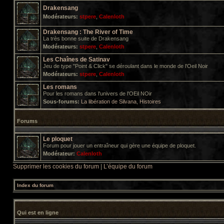
Drakensang
Modérateurs:
stpere
,
Calenloth
Drakensang : The River of Time
La très bonne suite de Drakensang
Modérateurs:
stpere
,
Calenloth
Les Chaînes de Satinav
Jeu de type "Point & Click" se déroulant dans le monde de l'Oeil Noir
Modérateurs:
stpere
,
Calenloth
Les romans
Pour les romans dans l'univers de l'OEil NOir
Sous-forums:
La libération de Silvana
,
Histoires
Forums
Le ploquet
Forum pour jouer un entraîneur qui gère une équipe de ploquet.
Modérateur:
Calenloth
Supprimer les cookies du forum
|
L’équipe du forum
Index du forum
Qui est en ligne