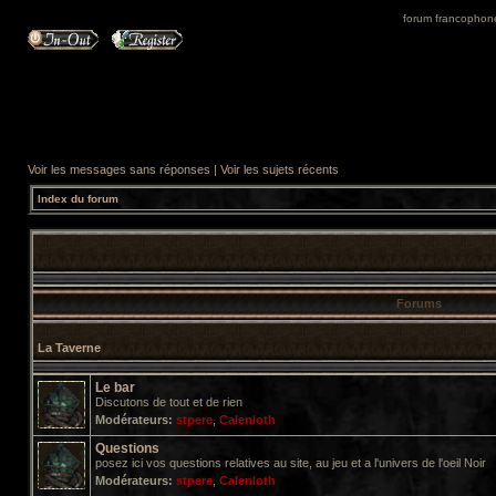
forum francophone 
Voir les messages sans réponses
|
Voir les sujets récents
Index du forum
Forums
La Taverne
Le bar
Discutons de tout et de rien
Modérateurs:
stpere
,
Calenloth
Questions
posez ici vos questions relatives au site, au jeu et a l'univers de l'oeil Noir
Modérateurs:
stpere
,
Calenloth