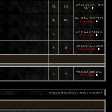
Sam 14 Mar 2015 00:30
81
639
VIK
Mer 11 Mar 2015 21:09
37
182
Calenloth
Ven 11 Avr 2014 13:56
3
7
Calenloth
Lun 13 Avr 2015 01:09
6
18
Hanselmault
Ven 8 Jan 2010 19:29
1
4
Calenloth
Heures au format UTC + 1 heure [ Heure d’été ]