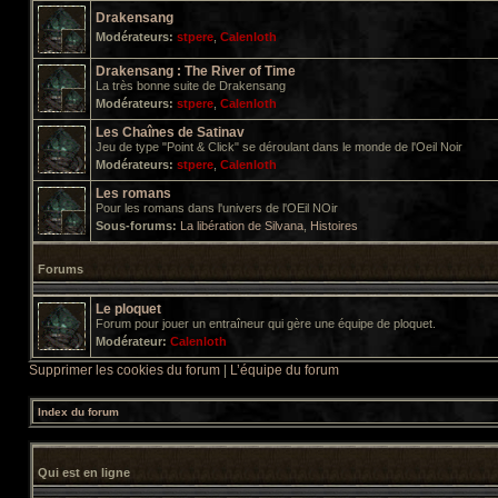
Drakensang
Modérateurs:
stpere
,
Calenloth
Drakensang : The River of Time
La très bonne suite de Drakensang
Modérateurs:
stpere
,
Calenloth
Les Chaînes de Satinav
Jeu de type "Point & Click" se déroulant dans le monde de l'Oeil Noir
Modérateurs:
stpere
,
Calenloth
Les romans
Pour les romans dans l'univers de l'OEil NOir
Sous-forums:
La libération de Silvana
,
Histoires
Forums
Le ploquet
Forum pour jouer un entraîneur qui gère une équipe de ploquet.
Modérateur:
Calenloth
Supprimer les cookies du forum
|
L’équipe du forum
Index du forum
Qui est en ligne