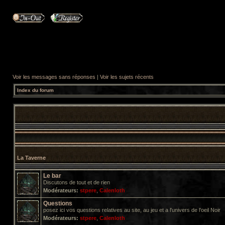
Voir les messages sans réponses
|
Voir les sujets récents
Index du forum
La Taverne
Le bar
Discutons de tout et de rien
Modérateurs:
stpere
,
Calenloth
Questions
posez ici vos questions relatives au site, au jeu et a l'univers de l'oeil Noir
Modérateurs:
stpere
,
Calenloth