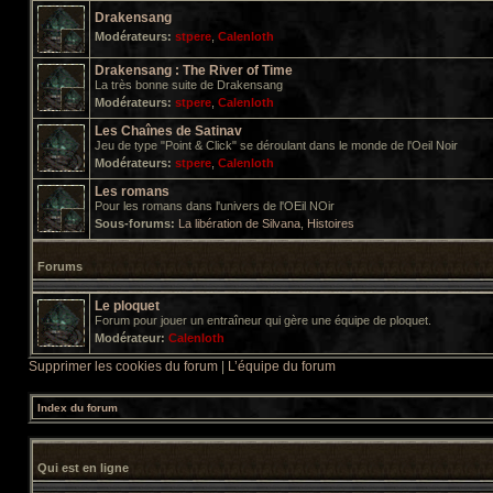
Drakensang
Modérateurs:
stpere
,
Calenloth
Drakensang : The River of Time
La très bonne suite de Drakensang
Modérateurs:
stpere
,
Calenloth
Les Chaînes de Satinav
Jeu de type "Point & Click" se déroulant dans le monde de l'Oeil Noir
Modérateurs:
stpere
,
Calenloth
Les romans
Pour les romans dans l'univers de l'OEil NOir
Sous-forums:
La libération de Silvana
,
Histoires
Forums
Le ploquet
Forum pour jouer un entraîneur qui gère une équipe de ploquet.
Modérateur:
Calenloth
Supprimer les cookies du forum
|
L’équipe du forum
Index du forum
Qui est en ligne