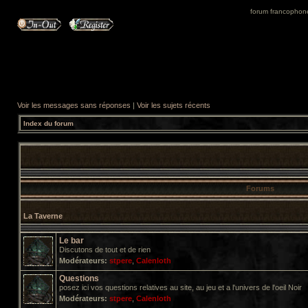
forum francophone 
Voir les messages sans réponses
|
Voir les sujets récents
Index du forum
Forums
La Taverne
Le bar
Discutons de tout et de rien
Modérateurs:
stpere
,
Calenloth
Questions
posez ici vos questions relatives au site, au jeu et a l'univers de l'oeil Noir
Modérateurs:
stpere
,
Calenloth