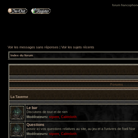
forum francophone 
Voir les messages sans réponses
|
Voir les sujets récents
Index du forum
Forums
La Taverne
Le bar
Discutons de tout et de rien
Modérateurs:
stpere
,
Calenloth
Questions
posez ici vos questions relatives au site, au jeu et a l'univers de l'oeil Noir
Modérateurs:
stpere
,
Calenloth