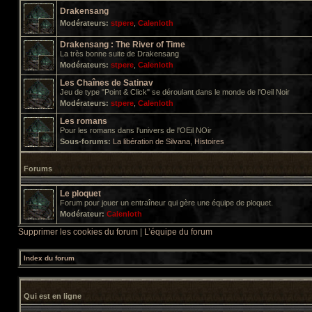
Drakensang
Modérateurs:
stpere
,
Calenloth
Drakensang : The River of Time
La très bonne suite de Drakensang
Modérateurs:
stpere
,
Calenloth
Les Chaînes de Satinav
Jeu de type "Point & Click" se déroulant dans le monde de l'Oeil Noir
Modérateurs:
stpere
,
Calenloth
Les romans
Pour les romans dans l'univers de l'OEil NOir
Sous-forums:
La libération de Silvana
,
Histoires
Forums
Le ploquet
Forum pour jouer un entraîneur qui gère une équipe de ploquet.
Modérateur:
Calenloth
Supprimer les cookies du forum
|
L’équipe du forum
Index du forum
Qui est en ligne