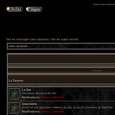
forum francophone 
Voir les messages sans réponses
|
Voir les sujets récents
Index du forum
Forums
La Taverne
Le bar
Discutons de tout et de rien
Modérateurs:
stpere
,
Calenloth
Questions
posez ici vos questions relatives au site, au jeu et a l'univers de l'oeil Noir
Modérateurs:
stpere
,
Calenloth