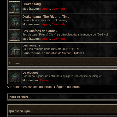
Drakensang
Modérateurs:
stpere
,
Calenloth
Drakensang : The River of Time
La très bonne suite de Drakensang
Modérateurs:
stpere
,
Calenloth
Les Chaînes de Satinav
Jeu de type "Point & Click" se déroulant dans le monde de l'Oeil Noir
Modérateurs:
stpere
,
Calenloth
Les romans
Pour les romans dans l'univers de l'OEil NOir
Sous-forums:
La libération de Silvana
,
Histoires
Forums
Le ploquet
Forum pour jouer un entraîneur qui gère une équipe de ploquet.
Modérateur:
Calenloth
Supprimer les cookies du forum
|
L’équipe du forum
Index du forum
Qui est en ligne