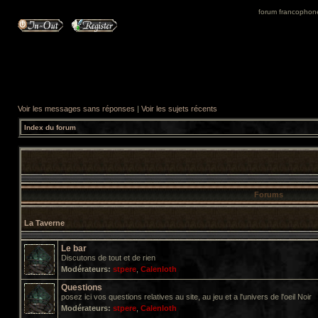
forum francophone 
Voir les messages sans réponses
|
Voir les sujets récents
Index du forum
Forums
La Taverne
Le bar
Discutons de tout et de rien
Modérateurs:
stpere
,
Calenloth
Questions
posez ici vos questions relatives au site, au jeu et a l'univers de l'oeil Noir
Modérateurs:
stpere
,
Calenloth