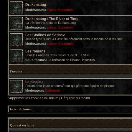
Drakensang
Modérateurs:
stpere
,
Calenloth
Drakensang : The River of Time
La très bonne suite de Drakensang
Modérateurs:
stpere
,
Calenloth
Les Chaînes de Satinav
Jeu de type "Point & Click" se déroulant dans le monde de l'Oeil Noir
Modérateurs:
stpere
,
Calenloth
Les romans
Pour les romans dans l'univers de l'OEil NOir
Sous-forums:
La libération de Silvana
,
Histoires
Forums
Le ploquet
Forum pour jouer un entraîneur qui gère une équipe de ploquet.
Modérateur:
Calenloth
Supprimer les cookies du forum
|
L’équipe du forum
Index du forum
Qui est en ligne