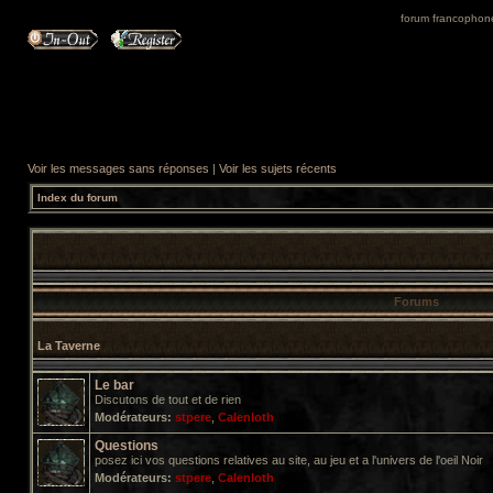
forum francophone 
Voir les messages sans réponses
|
Voir les sujets récents
Index du forum
Forums
La Taverne
Le bar
Discutons de tout et de rien
Modérateurs:
stpere
,
Calenloth
Questions
posez ici vos questions relatives au site, au jeu et a l'univers de l'oeil Noir
Modérateurs:
stpere
,
Calenloth