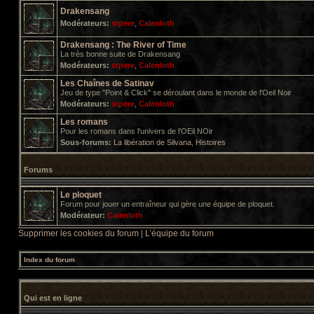
Drakensang
Modérateurs:
stpere
,
Calenloth
Drakensang : The River of Time
La très bonne suite de Drakensang
Modérateurs:
stpere
,
Calenloth
Les Chaînes de Satinav
Jeu de type "Point & Click" se déroulant dans le monde de l'Oeil Noir
Modérateurs:
stpere
,
Calenloth
Les romans
Pour les romans dans l'univers de l'OEil NOir
Sous-forums:
La libération de Silvana
,
Histoires
Forums
Le ploquet
Forum pour jouer un entraîneur qui gère une équipe de ploquet.
Modérateur:
Calenloth
Supprimer les cookies du forum
|
L’équipe du forum
Index du forum
Qui est en ligne