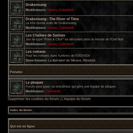
Drakensang
Modérateurs:
stpere
,
Calenloth
Drakensang : The River of Time
La très bonne suite de Drakensang
Modérateurs:
stpere
,
Calenloth
Les Chaînes de Satinav
Jeu de type "Point & Click" se déroulant dans le monde de l'Oeil Noir
Modérateurs:
stpere
,
Calenloth
Les romans
Pour les romans dans l'univers de l'OEil NOir
Sous-forums:
La libération de Silvana
,
Histoires
Forums
Le ploquet
Forum pour jouer un entraîneur qui gère une équipe de ploquet.
Modérateur:
Calenloth
Supprimer les cookies du forum
|
L’équipe du forum
Index du forum
Qui est en ligne