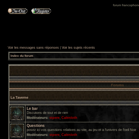
forum francophone 
Voir les messages sans réponses
|
Voir les sujets récents
Index du forum
Forums
La Taverne
Le bar
Discutons de tout et de rien
Modérateurs:
stpere
,
Calenloth
Questions
posez ici vos questions relatives au site, au jeu et a l'univers de l'oeil Noir
Modérateurs:
stpere
,
Calenloth