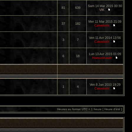
Sam 14 Mar 2015 00:30
81
639
VIK
Mer 11 Mar 2015 21:09
37
182
Calenloth
Ven 11 Avr 2014 13:56
3
7
Calenloth
Lun 13 Avr 2015 01:09
6
18
Hanselmault
Ven 8 Jan 2010 19:29
1
4
Calenloth
Heures au format UTC + 1 heure [ Heure d’été ]