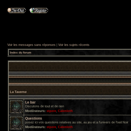
Voir les messages sans réponses
|
Voir les sujets récents
Index du forum
La Taverne
Le bar
Discutons de tout et de rien
Modérateurs:
stpere
,
Calenloth
Questions
posez ici vos questions relatives au site, au jeu et a l'univers de l'oeil Noir
Modérateurs:
stpere
,
Calenloth