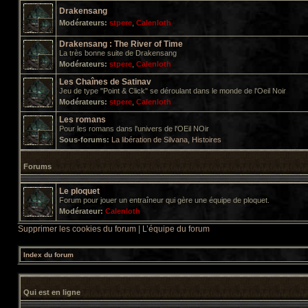
Drakensang
Modérateurs:
stpere
,
Calenloth
Drakensang : The River of Time
La très bonne suite de Drakensang
Modérateurs:
stpere
,
Calenloth
Les Chaînes de Satinav
Jeu de type "Point & Click" se déroulant dans le monde de l'Oeil Noir
Modérateurs:
stpere
,
Calenloth
Les romans
Pour les romans dans l'univers de l'OEil NOir
Sous-forums:
La libération de Silvana
,
Histoires
Forums
Le ploquet
Forum pour jouer un entraîneur qui gère une équipe de ploquet.
Modérateur:
Calenloth
Supprimer les cookies du forum
|
L’équipe du forum
Index du forum
Qui est en ligne