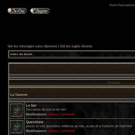
forum francophone 
Voir les messages sans réponses
|
Voir les sujets récents
Index du forum
Forums
La Taverne
Le bar
Discutons de tout et de rien
Modérateurs:
stpere
,
Calenloth
Questions
posez ici vos questions relatives au site, au jeu et a l'univers de l'oeil Noir
Modérateurs:
stpere
,
Calenloth