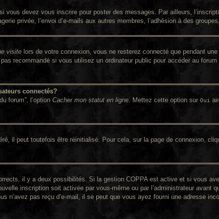
i vous devez vous inscrire pour poster des messages. Par ailleurs, l’inscrip
rie privée, l’envoi d’e-mails aux autres membres, l’adhésion à des groupes, e
e visite
lors de votre connexion, vous ne resterez connecté que pendant une 
pas recommandé si vous utilisez un ordinateur public pour accéder au forum (
sateurs connectés?
du forum”, l’option
Cacher mon statut en ligne
. Mettez cette option sur
ain
Oui
 il peut toutefois être réinitialisé. Pour cela, sur la page de connexion, cli
orrects, il y a deux possibilités. Si la gestion COPPA est active et si vous av
ouvelle inscription soit activée par vous-même ou par l’administrateur avant q
ous n’avez pas reçu d’e-mail, il se peut que vous ayez fourni une adresse incorr