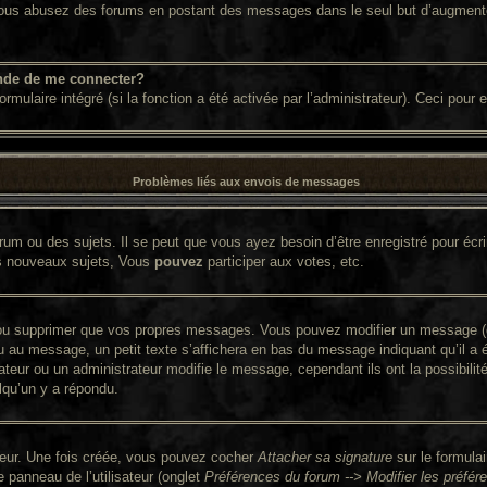
. Si vous abusez des forums en postant des messages dans le seul but d’augment
nde de me connecter?
ormulaire intégré (si la fonction a été activée par l’administrateur). Ceci pour
Problèmes liés aux envois de messages
um ou des sujets. Il se peut que vous ayez besoin d’être enregistré pour écr
s nouveaux sujets, Vous
pouvez
participer aux votes, etc.
ou supprimer que vos propres messages. Vous pouvez modifier un message (que
 message, un petit texte s’affichera en bas du message indiquant qu’il a été 
ateur ou un administrateur modifie le message, cependant ils ont la possibilit
lqu’un y a répondu.
ateur. Une fois créée, vous pouvez cocher
Attacher sa signature
sur le formula
panneau de l’utilisateur (onglet
Préférences du forum --> Modifier les préf