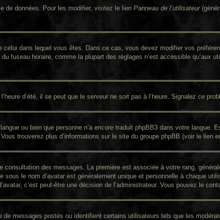
e de données. Pour les modifier, visitez le lien
Panneau de l’utilisateur
(génér
nt de celui dans lequel vous êtes. Dans ce cas, vous devez modifier vos préfér
n du fuseau horaire, comme la plupart des réglages n’est accessible qu’aux util
’heure d’été, il se peut que le serveur ne soit pas à l’heure. Signalez ce prob
re langue ou bien que personne n’a encore traduit phpBB3 dans votre langue. Es
. Vous trouverez plus d’informations sur le site du groupe phpBB (voir le lien 
 de consultation des messages. La première est associée à votre rang, génér
 sous le nom d’avatar est généralement unique et personnelle à chaque utilisat
d’avatar, c’est peut-être une décision de l’administrateur. Vous pouvez le con
re de messages postés ou identifient certains utilisateurs tels que les modér