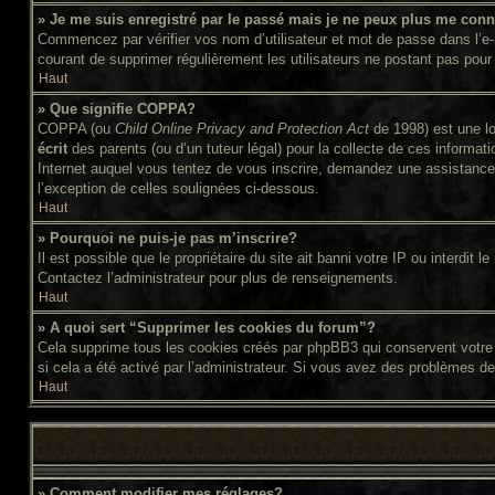
» Je me suis enregistré par le passé mais je ne peux plus me conn
Commencez par vérifier vos nom d’utilisateur et mot de passe dans l’e-ma
courant de supprimer régulièrement les utilisateurs ne postant pas pour 
Haut
» Que signifie COPPA?
COPPA (ou
Child Online Privacy and Protection Act
de 1998) est une lo
écrit
des parents (ou d’un tuteur légal) pour la collecte de ces informat
Internet auquel vous tentez de vous inscrire, demandez une assistance l
l’exception de celles soulignées ci-dessous.
Haut
» Pourquoi ne puis-je pas m’inscrire?
Il est possible que le propriétaire du site ait banni votre IP ou interdit
Contactez l’administrateur pour plus de renseignements.
Haut
» A quoi sert “Supprimer les cookies du forum”?
Cela supprime tous les cookies créés par phpBB3 qui conservent votre id
si cela a été activé par l’administrateur. Si vous avez des problèmes d
Haut
» Comment modifier mes réglages?