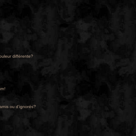
ouleur différente?
um!
’amis ou d’ignorés?