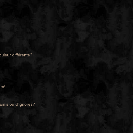
ouleur différente?
um!
’amis ou d’ignorés?