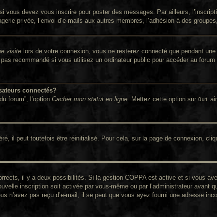
i vous devez vous inscrire pour poster des messages. Par ailleurs, l’inscrip
rie privée, l’envoi d’e-mails aux autres membres, l’adhésion à des groupes, e
e visite
lors de votre connexion, vous ne resterez connecté que pendant une 
pas recommandé si vous utilisez un ordinateur public pour accéder au forum (
sateurs connectés?
du forum”, l’option
Cacher mon statut en ligne
. Mettez cette option sur
ain
Oui
 il peut toutefois être réinitialisé. Pour cela, sur la page de connexion, cli
orrects, il y a deux possibilités. Si la gestion COPPA est active et si vous av
ouvelle inscription soit activée par vous-même ou par l’administrateur avant q
ous n’avez pas reçu d’e-mail, il se peut que vous ayez fourni une adresse incorr