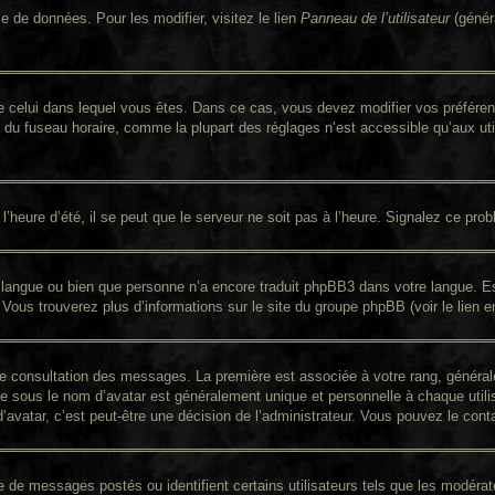
e de données. Pour les modifier, visitez le lien
Panneau de l’utilisateur
(génér
nt de celui dans lequel vous êtes. Dans ce cas, vous devez modifier vos préfér
n du fuseau horaire, comme la plupart des réglages n’est accessible qu’aux util
’heure d’été, il se peut que le serveur ne soit pas à l’heure. Signalez ce prob
re langue ou bien que personne n’a encore traduit phpBB3 dans votre langue. Es
. Vous trouverez plus d’informations sur le site du groupe phpBB (voir le lien 
 de consultation des messages. La première est associée à votre rang, génér
 sous le nom d’avatar est généralement unique et personnelle à chaque utilisat
d’avatar, c’est peut-être une décision de l’administrateur. Vous pouvez le con
re de messages postés ou identifient certains utilisateurs tels que les modér