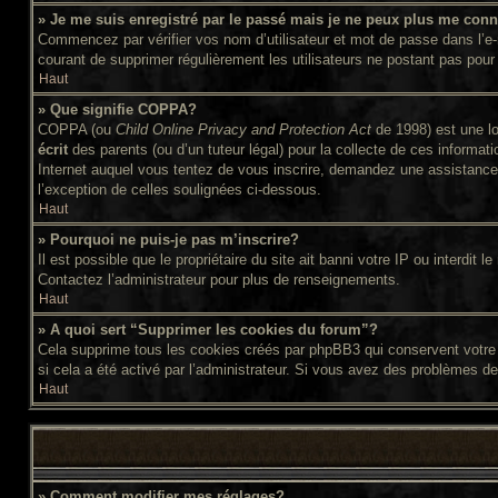
» Je me suis enregistré par le passé mais je ne peux plus me conn
Commencez par vérifier vos nom d’utilisateur et mot de passe dans l’e-ma
courant de supprimer régulièrement les utilisateurs ne postant pas pour 
Haut
» Que signifie COPPA?
COPPA (ou
Child Online Privacy and Protection Act
de 1998) est une lo
écrit
des parents (ou d’un tuteur légal) pour la collecte de ces informat
Internet auquel vous tentez de vous inscrire, demandez une assistance l
l’exception de celles soulignées ci-dessous.
Haut
» Pourquoi ne puis-je pas m’inscrire?
Il est possible que le propriétaire du site ait banni votre IP ou interdit
Contactez l’administrateur pour plus de renseignements.
Haut
» A quoi sert “Supprimer les cookies du forum”?
Cela supprime tous les cookies créés par phpBB3 qui conservent votre id
si cela a été activé par l’administrateur. Si vous avez des problèmes d
Haut
» Comment modifier mes réglages?