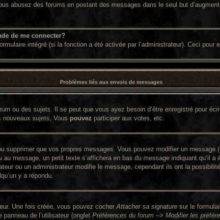
. Si vous abusez des forums en postant des messages dans le seul but d’augment
nde de me connecter?
ormulaire intégré (si la fonction a été activée par l’administrateur). Ceci pour
Problèmes liés aux envois de messages
um ou des sujets. Il se peut que vous ayez besoin d’être enregistré pour écr
s nouveaux sujets, Vous
pouvez
participer aux votes, etc.
ou supprimer que vos propres messages. Vous pouvez modifier un message (que
 message, un petit texte s’affichera en bas du message indiquant qu’il a été 
ateur ou un administrateur modifie le message, cependant ils ont la possibilit
lqu’un y a répondu.
ateur. Une fois créée, vous pouvez cocher
Attacher sa signature
sur le formula
panneau de l’utilisateur (onglet
Préférences du forum --> Modifier les préf