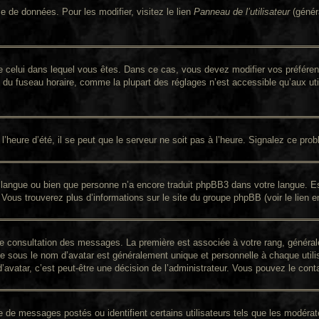
e de données. Pour les modifier, visitez le lien
Panneau de l’utilisateur
(génér
nt de celui dans lequel vous êtes. Dans ce cas, vous devez modifier vos préfér
n du fuseau horaire, comme la plupart des réglages n’est accessible qu’aux util
’heure d’été, il se peut que le serveur ne soit pas à l’heure. Signalez ce prob
re langue ou bien que personne n’a encore traduit phpBB3 dans votre langue. Es
. Vous trouverez plus d’informations sur le site du groupe phpBB (voir le lien 
 de consultation des messages. La première est associée à votre rang, génér
 sous le nom d’avatar est généralement unique et personnelle à chaque utilisat
d’avatar, c’est peut-être une décision de l’administrateur. Vous pouvez le con
re de messages postés ou identifient certains utilisateurs tels que les modér