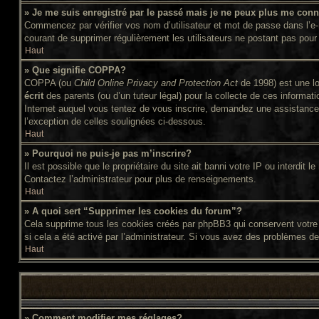
» Je me suis enregistré par le passé mais je ne peux plus me conn
Commencez par vérifier vos nom d’utilisateur et mot de passe dans l’e-ma
courant de supprimer régulièrement les utilisateurs ne postant pas pour 
Haut
» Que signifie COPPA?
COPPA (ou
Child Online Privacy and Protection Act
de 1998) est une lo
écrit
des parents (ou d’un tuteur légal) pour la collecte de ces informat
Internet auquel vous tentez de vous inscrire, demandez une assistance l
l’exception de celles soulignées ci-dessous.
Haut
» Pourquoi ne puis-je pas m’inscrire?
Il est possible que le propriétaire du site ait banni votre IP ou interdit
Contactez l’administrateur pour plus de renseignements.
Haut
» A quoi sert “Supprimer les cookies du forum”?
Cela supprime tous les cookies créés par phpBB3 qui conservent votre id
si cela a été activé par l’administrateur. Si vous avez des problèmes d
Haut
» Comment modifier mes réglages?