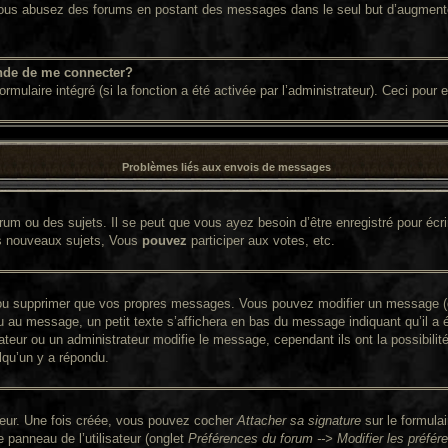
. Si vous abusez des forums en postant des messages dans le seul but d’augment
nde de me connecter?
ormulaire intégré (si la fonction a été activée par l’administrateur). Ceci pour
Problèmes liés aux envois de messages
um ou des sujets. Il se peut que vous ayez besoin d’être enregistré pour écr
s nouveaux sujets, Vous
pouvez
participer aux votes, etc.
ou supprimer que vos propres messages. Vous pouvez modifier un message (que
 message, un petit texte s’affichera en bas du message indiquant qu’il a été 
ateur ou un administrateur modifie le message, cependant ils ont la possibilit
lqu’un y a répondu.
ateur. Une fois créée, vous pouvez cocher
Attacher sa signature
sur le formula
panneau de l’utilisateur (onglet
Préférences du forum --> Modifier les préf