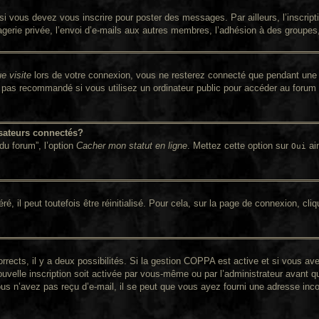
i vous devez vous inscrire pour poster des messages. Par ailleurs, l’inscrip
rie privée, l’envoi d’e-mails aux autres membres, l’adhésion à des groupes, e
e visite
lors de votre connexion, vous ne resterez connecté que pendant une 
pas recommandé si vous utilisez un ordinateur public pour accéder au forum (
sateurs connectés?
du forum”, l’option
Cacher mon statut en ligne
. Mettez cette option sur
ain
Oui
 il peut toutefois être réinitialisé. Pour cela, sur la page de connexion, cli
orrects, il y a deux possibilités. Si la gestion COPPA est active et si vous av
ouvelle inscription soit activée par vous-même ou par l’administrateur avant q
ous n’avez pas reçu d’e-mail, il se peut que vous ayez fourni une adresse incorr