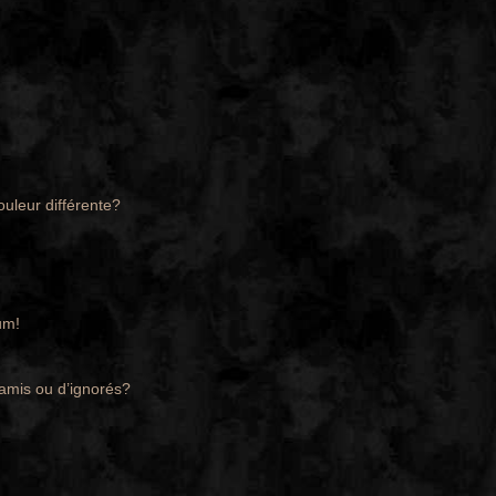
ouleur différente?
um!
’amis ou d’ignorés?